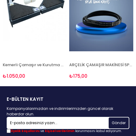
Kemerli Çamaşır ve Kurutma Makinesi Aparatı - Gri
ARÇELİK ÇAMAŞIR MAKİNESİ 5PJE 1244 KAYIŞ 2466300201
₺1.050,00
₺175,00
E-BÜLTEN KAYIT
Kampanyalarımızdan ve indirimlerimizden güncel olarak
haberdar olun.
Gönder
Üyelik koşullarını
ve
kişisel verilerimin
korunmasını kabul ediyorum.