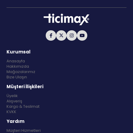
Kurumsal
Anasayfa
Hakkımızda
Mağazalarımız
Bize Ulaşın
Müşteri İlişkileri
Üyelik
Alışveriş
Kargo & Teslimat
KVKK
Yardım
Müşteri Hizmetleri