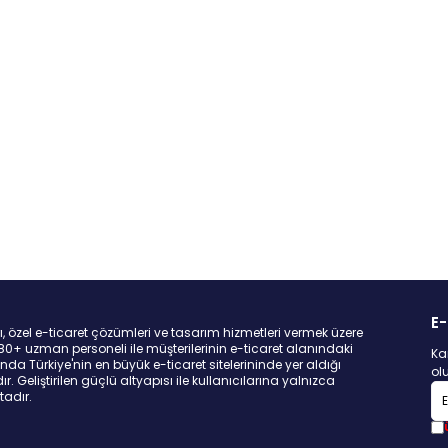
E-
ları, özel e-ticaret çözümleri ve tasarım hizmetleri vermek üzere
 180+ uzman personeli ile müşterilerinin e-ticaret alanındaki
Ka
da Türkiye'nin en büyük e-ticaret sitelerininde yer aldığı
ol
 Geliştirilen güçlü altyapısı ile kullanıcılarına yalnızca
tadır.