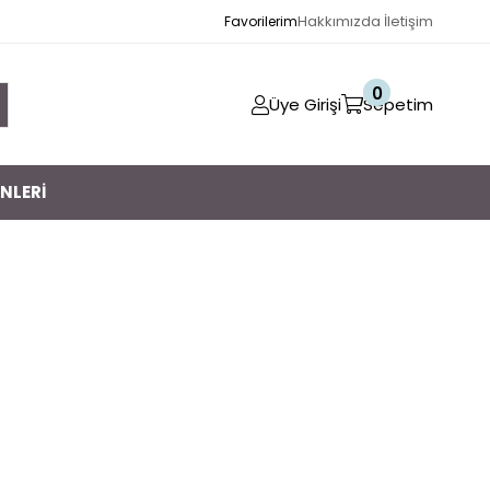
Hakkımızda
İletişim
Favorilerim
0
Üye Girişi
Sepetim
NLERİ