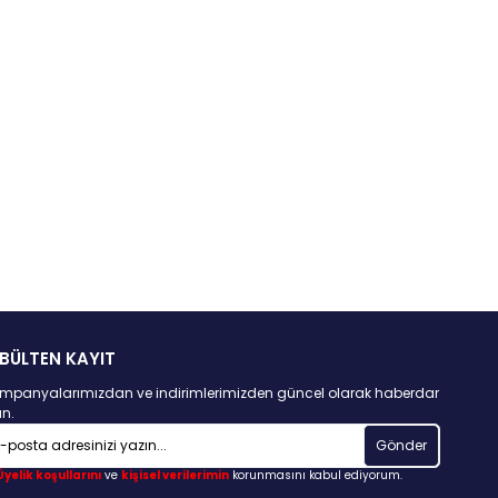
BÜLTEN KAYIT
mpanyalarımızdan ve indirimlerimizden güncel olarak haberdar
un.
Gönder
Üyelik koşullarını
ve
kişisel verilerimin
korunmasını kabul ediyorum.